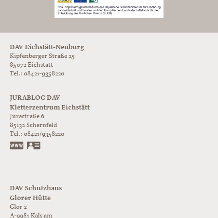
DAV Eichstätt-Neuburg
Kipfenberger Straße 25
85072 Eichstätt
Tel.: 08421-9358220
JURABLOC DAV
Kletterzentrum Eichstätt
Jurastraße 6
85132
Schernfeld
Tel.:
08421/9358220
www.jurabloc.de
vCard
DAV Schutzhaus
Glorer Hütte
Glor 2
A-9981
Kals am