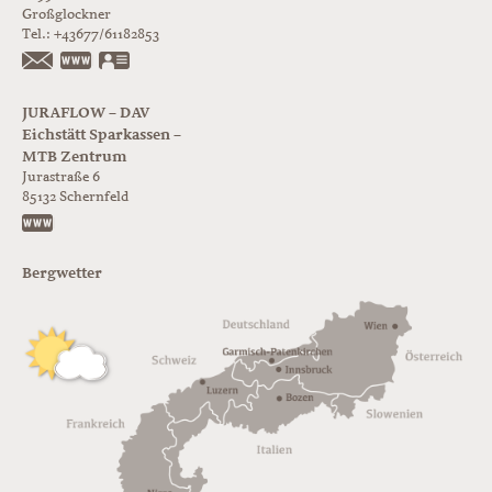
Großglockner
Tel.:
+43677/61182853
https://www.glorer-huette.at/
vCard
JURAFLOW – DAV
Eichstätt Sparkassen –
MTB Zentrum
Jurastraße 6
85132
Schernfeld
https://www.juraflow.de
Bergwetter