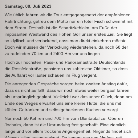
Samstag, 08. Juli 2023
Wie üblich fahren wir die Tour entgegengesetzt der empfohlenen
Fahrtrichtung, getreu dem Motto nur ein toter Fisch schwimmt mit
dem Strom. Deshalb ist die Scharitzkehlalm, am Fuße der
imposanten Westwand des Hohen Göll unser erstes Ziel. Sie liegt
so idyllisch und verlockend, dass man direkt einkehren möchte.
Doch wir müssen der Verlockung wiederstehen, da noch 68 der
zu radelnden 70 km und 2400 Hm vor uns liegen.
Hoch zur höchsten Pass- und Panoramastraße Deutschlands,
die Rossfeldstraße, passieren uns zahlreiche Oldtimer, so dass
die Auffahrt vor lauter schauen im Flug vergeht.
Die anregenden Gespräche sorgen beim zweiten Anstieg dafür,
dass es nicht auffällt, dass wir noch etwas weiter bergauf fahren,
als ursprünglich geplant. Vielleicht war das unser Glück, denn am
Ende des Weges erwartet uns eine kleine Hütte, die uns mit
kühlen Getränken und selbstgebackenen Kuchen versorgt.
Nur noch 50 Kehren und 700 Hm vom Bluntautal zur Oberen
Jochalm, dann ist die Umrundung fast geschafft. Eine ziemlich
lange und vor allem trockene Angelegenheit. Nirgends findet sich
Wasser, alles ausgetrocknet. Da kommt uns das Almfest, mit