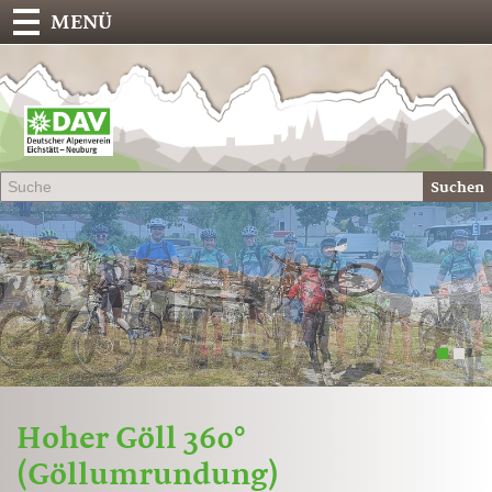
MENÜ
Deu
Alp
-
Sek
Suchen
Eich
1
2
Hoher Göll 360°
(Göllumrundung)