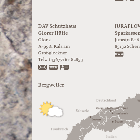
DAV Schutzhaus
JURAFLOW 
Glorer Hütte
Sparkasse
Glor 2
Jurastraße 6
A-9981
Kals am
85132
Scher
Großglockner
https:/
Tel.:
+43677/61182853
https://www.glorer-huette.at/
vCard
Bergwetter