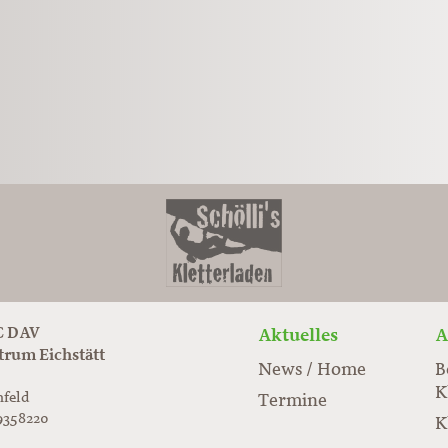
 DAV
Aktuelles
A
trum Eichstätt
News / Home
B
K
nfeld
Termine
9358220
K
rabloc.de
ard