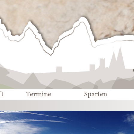
Deutscher
Alpenverein
-
Sektion
Eichstätt
ft
Termine
Sparten