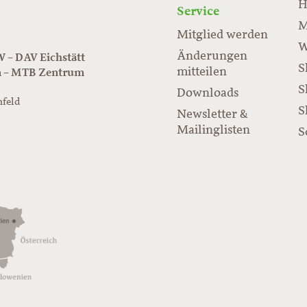
H
Service
M
Mitglied werden
W
Änderungen
– DAV Eichstätt
S
mitteilen
n – MTB Zentrum
S
Downloads
nfeld
S
Newsletter &
/www.juraflow.de
Mailinglisten
S