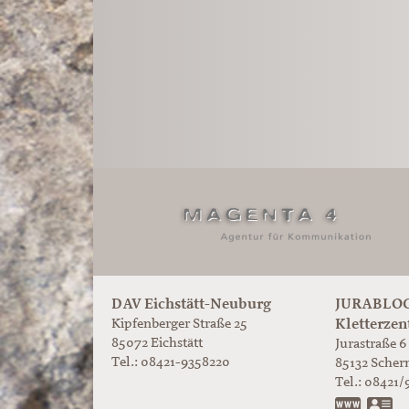
DAV Eichstätt-Neuburg
JURABLOC
Kletterzen
Kipfenberger Straße 25
85072 Eichstätt
Jurastraße 6
Tel.: 08421-9358220
85132
Scher
Tel.:
08421/
www.ju
vC