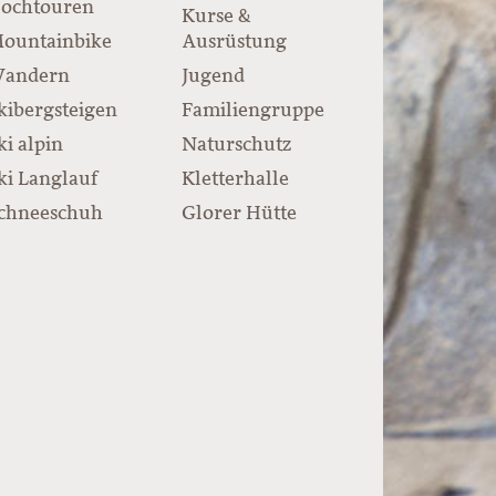
ochtouren
Kurse &
ountainbike
Ausrüstung
andern
Jugend
kibergsteigen
Familiengruppe
ki alpin
Naturschutz
ki Langlauf
Kletterhalle
chneeschuh
Glorer Hütte