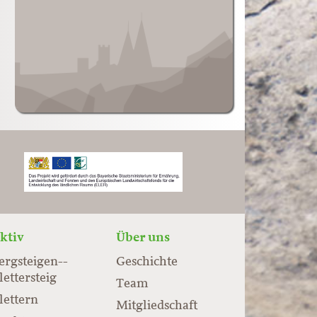
ktiv
Über uns
ergsteigen-­
Geschichte
lettersteig
Team
lettern
Mitgliedschaft