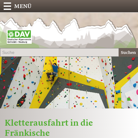
MENÜ
Deu
Alp
-
Sek
Suchen
Eich
1
2
3
Kletterausfahrt in die
Fränkische