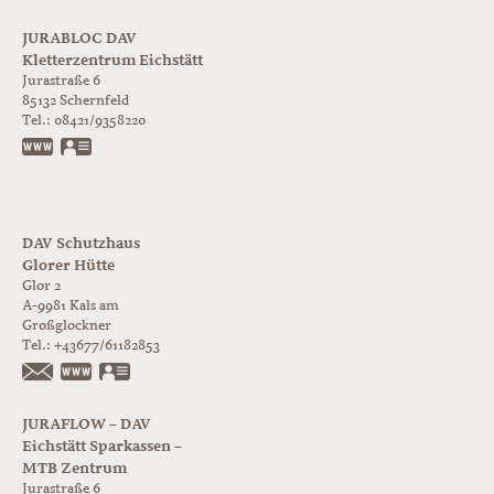
JURABLOC DAV
Kletterzentrum Eichstätt
Jurastraße 6
85132
Schernfeld
Tel.:
08421/9358220
www.jurabloc.de
vCard
DAV Schutzhaus
Glorer Hütte
Glor 2
A-9981
Kals am
Großglockner
Tel.:
+43677/61182853
https://www.glorer-huette.at/
vCard
JURAFLOW – DAV
Eichstätt Sparkassen –
MTB Zentrum
Jurastraße 6