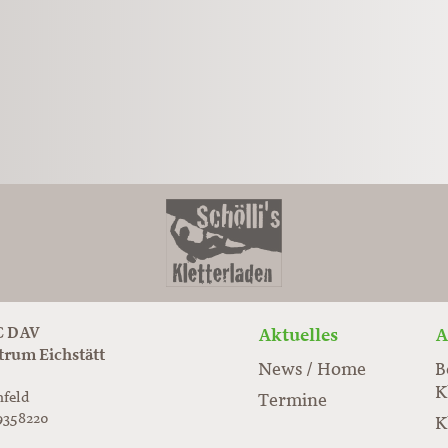
 DAV
Aktuelles
A
trum Eichstätt
News / Home
B
K
nfeld
Termine
9358220
K
rabloc.de
ard