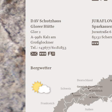
DAV Schutzhaus
JURAFLOW 
Glorer Hütte
Sparkasse
Glor 2
Jurastraße 6
A-9981
Kals am
85132
Scher
Großglockner
https:/
Tel.:
+43677/61182853
https://www.glorer-huette.at/
vCard
Bergwetter