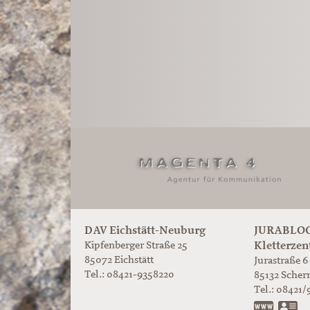
DAV Eichstätt-Neuburg
JURABLOC
Kletterzen
Kipfenberger Straße 25
85072 Eichstätt
Jurastraße 6
Tel.: 08421-9358220
85132
Scher
Tel.:
08421/
www.ju
vC