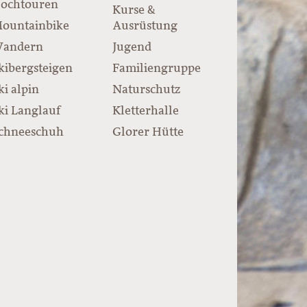
ochtouren
Kurse &
ountainbike
Ausrüstung
andern
Jugend
kibergsteigen
Familiengruppe
ki alpin
Naturschutz
ki Langlauf
Kletterhalle
chneeschuh
Glorer Hütte