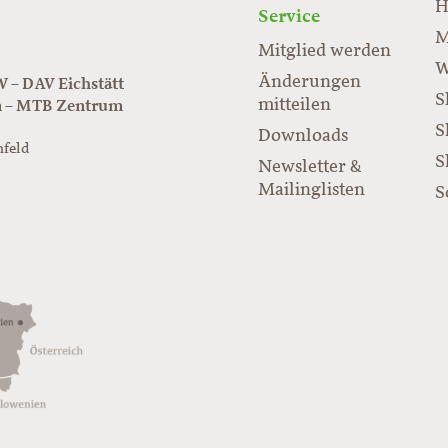
H
Service
M
Mitglied werden
W
Änderungen
– DAV Eichstätt
S
mitteilen
n – MTB Zentrum
S
Downloads
nfeld
S
Newsletter &
/www.juraflow.de
Mailinglisten
S