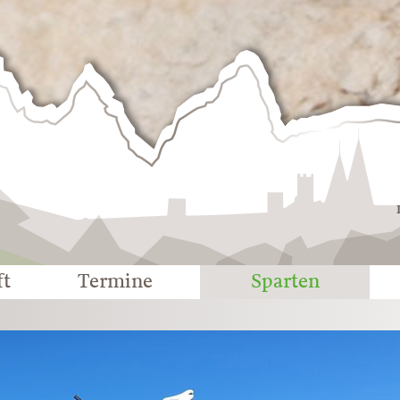
Deutscher
Alpenverein
-
Sektion
Eichstätt
ft
Termine
Sparten