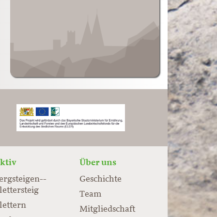
ktiv
Über uns
ergsteigen-­
Geschichte
lettersteig
Team
lettern
Mitgliedschaft