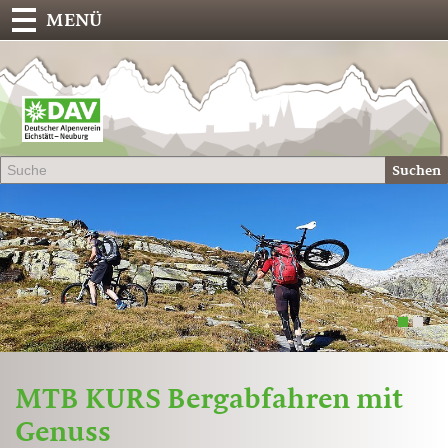
MENÜ
Deu
Alp
-
Sek
Suchen
Eich
1
2
MTB KURS Bergabfahren mit
Genuss