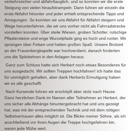
verkehrssicher und abfahrttauglich, und so konnten wir die erste
Steigung von vielen hinaufstrampeln. Dann fuhren wir einzeln die
erste Abfahrt hinunter und jeder erhielt entsprechende Tipps und
Anregungen. So konnten wir uns Abfahrt für Abfahrt steigern und
Wege herunterfahren, die wir uns vorher nicht als Fahrradstrecke
vorstellen konnten. Über steile Wiesen, groben Schotter, rutschige
Pflastersteine und enge Wurzelpfade ging es hoch und runter. Wir
sprangen über Felsen und hatten großen Spaß. Unsere Brotzeit
an der Frauenbergkapelle war hochverdient, danach forderten
uns die Spitzkehren in den Anlagen heraus.
Ganz zum Schluss hatte sich Herbert noch etwas Besonderes für
uns ausgedacht. Wir sollten Treppen hochfahren! Ich hatte das
für unmöglich gehalten, aber dank Herberts Ermutigung haben
wir es alle geschafft.
Nach Kursende fuhren wir erschöpft aber stolz nach Hause.
Ganz herzlichen Dank im Namen aller Teilnehmer an Herbert, der
uns sicher alle Abhänge hinuntergebracht hat und uns gezeigt
hat, was mit der entsprechenden Technik und mit dem nötigen
Selbstvertrauen alles möglich ist. Die Blicke meiner Söhne, als ich
anschließend vor ihren Augen die Treppe hochgefahren bin,
waren jede Mühe wert.