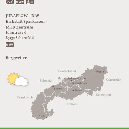
https://www.glorer-huette.at/
vCard
JURAFLOW – DAV
Eichstätt Sparkassen –
MTB Zentrum
Jurastraße 6
85132
Schernfeld
https://www.juraflow.de
Bergwetter