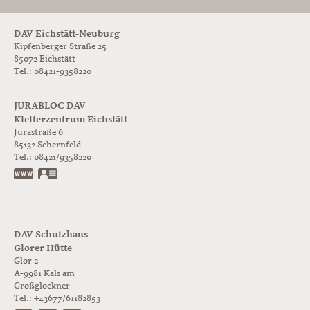
DAV Eichstätt-Neuburg
Kipfenberger Straße 25
85072 Eichstätt
Tel.: 08421-9358220
JURABLOC DAV
Kletterzentrum Eichstätt
Jurastraße 6
85132
Schernfeld
Tel.:
08421/9358220
www.jurabloc.de
vCard
DAV Schutzhaus
Glorer Hütte
Glor 2
A-9981
Kals am
Großglockner
Tel.:
+43677/61182853