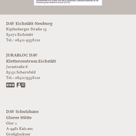
DAV Eichstätt-Neuburg
Kipfenberger Straße 25
85072 Eichstätt
Tel.: 08421-9358220
JURABLOC DAV
Kletterzentrum Eichstätt
Jurastraße 6
85132
Schernfeld
Tel.:
08421/9358220
www.jurabloc.de
vCard
DAV Schutzhaus
Glorer Hütte
Glor 2
A-9981
Kals am
Großglockner