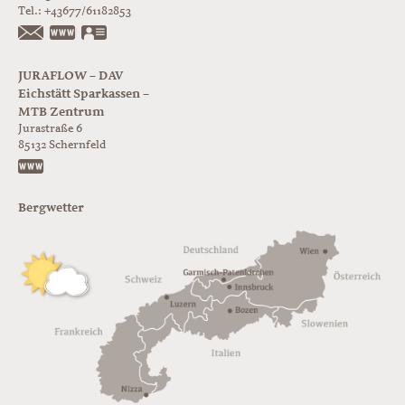
Tel.:
+43677/61182853
https://www.glorer-huette.at/
vCard
JURAFLOW – DAV
Eichstätt Sparkassen –
MTB Zentrum
Jurastraße 6
85132
Schernfeld
https://www.juraflow.de
Bergwetter