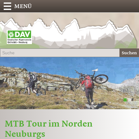
MENÜ
Deu
Alp
-
Sek
Suchen
Eich
1
2
MTB Tour im Norden
Neuburgs