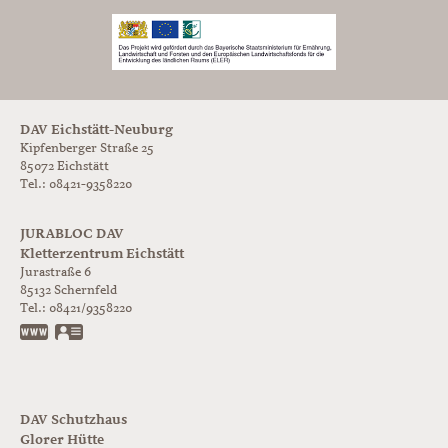
DAV Eichstätt-Neuburg
Kipfenberger Straße 25
85072 Eichstätt
Tel.: 08421-9358220
JURABLOC DAV
Kletterzentrum Eichstätt
Jurastraße 6
85132
Schernfeld
Tel.:
08421/9358220
www.jurabloc.de
vCard
DAV Schutzhaus
Glorer Hütte