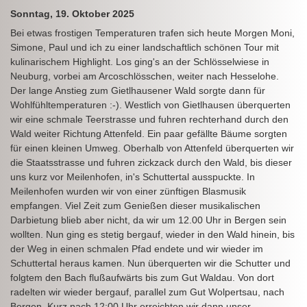
Sonntag, 19. Oktober 2025
Bei etwas frostigen Temperaturen trafen sich heute Morgen Moni,
Simone, Paul und ich zu einer landschaftlich schönen Tour mit
kulinarischem Highlight. Los ging's an der Schlösselwiese in
Neuburg, vorbei am Arcoschlösschen, weiter nach Hesselohe.
Der lange Anstieg zum Gietlhausener Wald sorgte dann für
Wohlfühltemperaturen :-). Westlich von Gietlhausen überquerten
wir eine schmale Teerstrasse und fuhren rechterhand durch den
Wald weiter Richtung Attenfeld. Ein paar gefällte Bäume sorgten
für einen kleinen Umweg. Oberhalb von Attenfeld überquerten wir
die Staatsstrasse und fuhren zickzack durch den Wald, bis dieser
uns kurz vor Meilenhofen, in's Schuttertal ausspuckte. In
Meilenhofen wurden wir von einer zünftigen Blasmusik
empfangen. Viel Zeit zum Genießen dieser musikalischen
Darbietung blieb aber nicht, da wir um 12.00 Uhr in Bergen sein
wollten. Nun ging es stetig bergauf, wieder in den Wald hinein, bis
der Weg in einen schmalen Pfad endete und wir wieder im
Schuttertal heraus kamen. Nun überquerten wir die Schutter und
folgtem den Bach flußaufwärts bis zum Gut Waldau. Von dort
radelten wir wieder bergauf, parallel zum Gut Wolpertsau, nach
Bergen. Kurz nach 12:00 Uhr erreichten wir dann unser