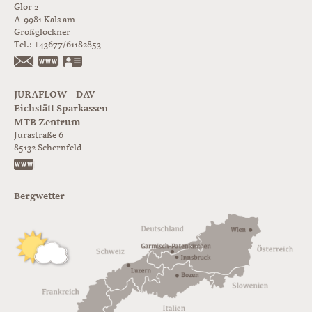
Glor 2
A-9981
Kals am
Großglockner
Tel.:
+43677/61182853
https://www.glorer-huette.at/
vCard
JURAFLOW – DAV
Eichstätt Sparkassen –
MTB Zentrum
Jurastraße 6
85132
Schernfeld
https://www.juraflow.de
Bergwetter