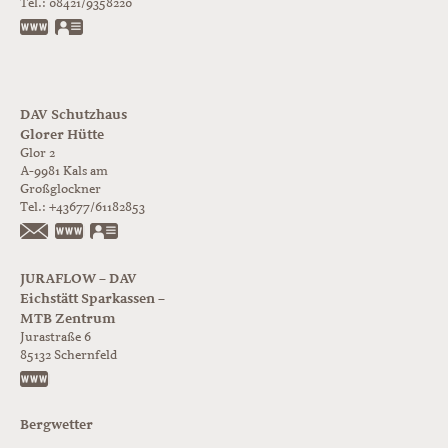
Tel.:
08421/9358220
www.jurabloc.de
vCard
DAV Schutzhaus
Glorer Hütte
Glor 2
A-9981
Kals am
Großglockner
Tel.:
+43677/61182853
https://www.glorer-huette.at/
vCard
JURAFLOW – DAV
Eichstätt Sparkassen –
MTB Zentrum
Jurastraße 6
85132
Schernfeld
https://www.juraflow.de
Bergwetter