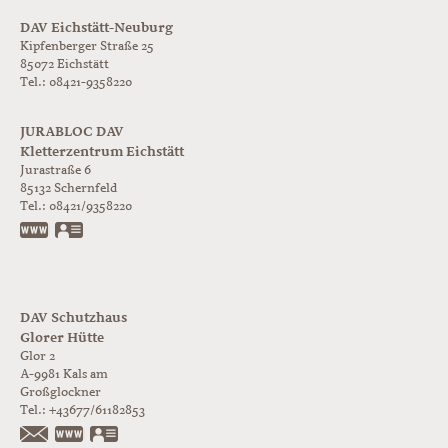
DAV Eichstätt-Neuburg
Kipfenberger Straße 25
85072 Eichstätt
Tel.: 08421-9358220
JURABLOC DAV
Kletterzentrum Eichstätt
Jurastraße 6
85132
Schernfeld
Tel.:
08421/9358220
www.jurabloc.de
vCard
DAV Schutzhaus
Glorer Hütte
Glor 2
A-9981
Kals am
Großglockner
Tel.:
+43677/61182853
https://www.glorer-huette.at/
vCard