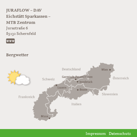
JURAFLOW – DAV
Eichstätt Sparkassen –
MTB Zentrum
Jurastraße 6
85132
Schernfeld
https://www.juraflow.de
Bergwetter
Impressum
|
Datenschutz