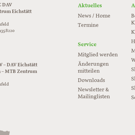
 DAV
Aktuelles
A
trum Eichstätt
News / Home
B
K
nfeld
Termine
9358220
K
rabloc.de
ard
H
Service
M
Mitglied werden
W
Änderungen
– DAV Eichstätt
S
mitteilen
n – MTB Zentrum
S
Downloads
nfeld
S
Newsletter &
/www.juraflow.de
Mailinglisten
S