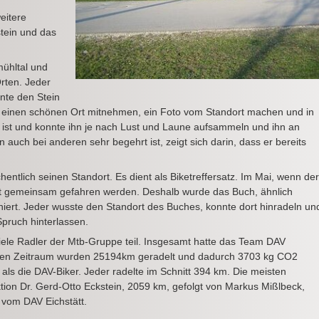
eitere
stein und das
mühltal und
rten. Jeder
nte den Stein
an einen schönen Ort mitnehmen, ein Foto vom Standort machen und in
 ist und konnte ihn je nach Lust und Laune aufsammeln und ihn an
auch bei anderen sehr begehrt ist, zeigt sich darin, dass er bereits
entlich seinen Standort. Es dient als Biketreffersatz. Im Mai, wenn der
icht gemeinsam gefahren werden. Deshalb wurde das Buch, ähnlich
iert. Jeder wusste den Standort des Buches, konnte dort hinradeln un
Spruch hinterlassen.
le Radler der Mtb-Gruppe teil. Insgesamt hatte das Team DAV
higen Zeitraum wurden 25194km geradelt und dadurch 3703 kg CO2
 als die DAV-Biker. Jeder radelte im Schnitt 394 km. Die meisten
ktion Dr. Gerd-Otto Eckstein, 2059 km, gefolgt von Markus Mißlbeck,
 vom DAV Eichstätt.