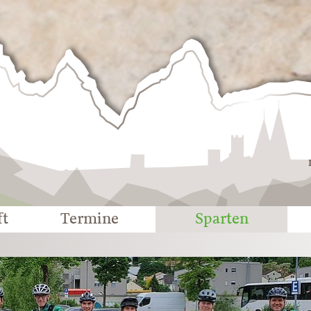
Deutscher
Alpenverein
-
Sektion
Eichstätt
ft
Termine
Sparten