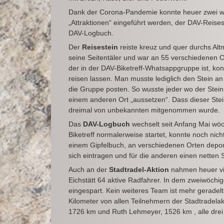
Dank der Corona-Pandemie konnte heuer zwei w
„Attraktionen“ eingeführt werden, der DAV-Reise
DAV-Logbuch.
Der
Reisestein
reiste kreuz und quer durchs Alt
seine Seitentäler und war an 55 verschiedenen O
der in der DAV-Biketreff-Whatsappgruppe ist, kon
reisen lassen. Man musste lediglich den Stein 
die Gruppe posten. So wusste jeder wo der Stein
einem anderen Ort „aussetzen“. Dass dieser Stein 
dreimal von unbekannten mitgenommen wurde.
Das
DAV-Logbuch
wechselt seit Anfang Mai wöch
Biketreff normalerweise startet, konnte noch n
einem Gipfelbuch, an verschiedenen Orten depon
sich eintragen und für die anderen einen netten 
Auch an der
Stadtradel-Aktion
nahmen heuer vie
Eichstätt 64 aktive Radfahrer. In dem zweiwöc
eingespart. Kein weiteres Team ist mehr geradelt
Kilometer von allen Teilnehmern der Stadtradela
1726 km und Ruth Lehmeyer, 1526 km , alle drei