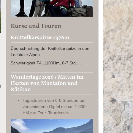
Kurse und Touren
Knittelkarspitze 2376m
Überschreitung der Knittelkarspitze in den
Lechtaler Alpen.
Schwierigkeit T4, 1100Hm, 6-7 Std.…
Wandertage 2026 / Mitten im
Herzen von Montafon und
d
Rätikon
Tagestouren von 6-8 Stunden auf
verschiedene Gipfel mit ca. 1.000
HM pro Tour. Tourdetails…