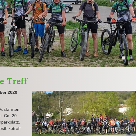
1
2
e-Treff
mber 2020
Ausfahrten
i. Ca. 20
parkplatz.
stbiketreff