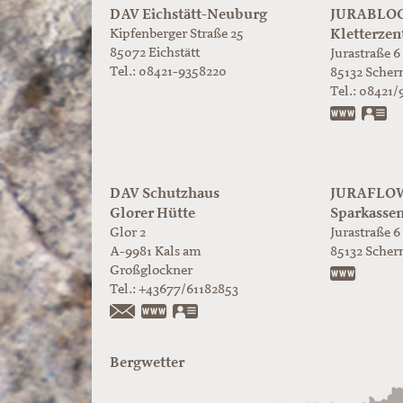
DAV Eichstätt-Neuburg
JURABLOC
Kletterzen
Kipfenberger Straße 25
85072 Eichstätt
Jurastraße 6
Tel.: 08421-9358220
85132
Scher
Tel.:
08421/
www.ju
vC
DAV Schutzhaus
JURAFLOW 
Glorer Hütte
Sparkasse
Glor 2
Jurastraße 6
A-9981
Kals am
85132
Scher
Großglockner
https:/
Tel.:
+43677/61182853
https://www.glorer-huette.at/
vCard
Bergwetter