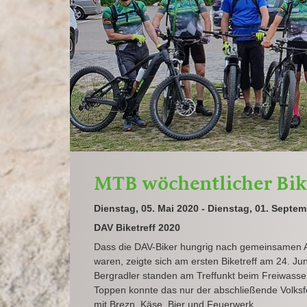
MTB wöchentlicher Bik
Dienstag, 05. Mai 2020 - Dienstag, 01. Septe
DAV Biketreff 2020
Dass die DAV-Biker hungrig nach gemeinsamen 
waren, zeigte sich am ersten Biketreff am 24. Jun
Bergradler standen am Treffunkt beim Freiwasser
Toppen konnte das nur der abschließende Volksfe
mit Brezn, Käse, Bier und Feuerwerk.