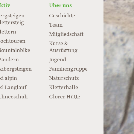
ktiv
Über uns
ergsteigen-­
Geschichte
lettersteig
Team
lettern
Mitgliedschaft
ochtouren
Kurse &
ountainbike
Ausrüstung
andern
Jugend
kibergsteigen
Familiengruppe
ki alpin
Naturschutz
ki Langlauf
Kletterhalle
chneeschuh
Glorer Hütte