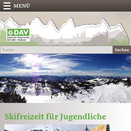
MENÜ
Deu
Alp
-
Sek
Suchen
Eich
Skifreizeit für Jugendliche