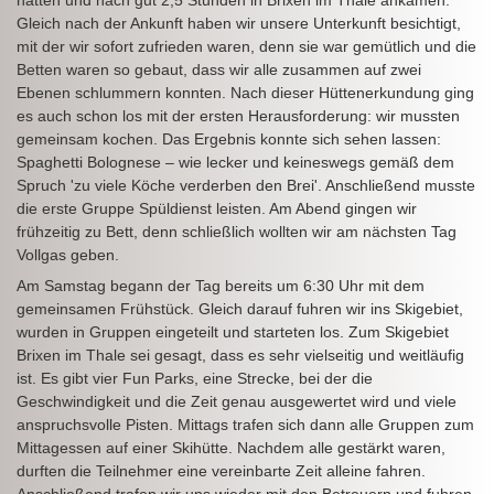
Gleich nach der Ankunft haben wir unsere Unterkunft besichtigt,
mit der wir sofort zufrieden waren, denn sie war gemütlich und die
Betten waren so gebaut, dass wir alle zusammen auf zwei
Ebenen schlummern konnten. Nach dieser Hüttenerkundung ging
es auch schon los mit der ersten Herausforderung: wir mussten
gemeinsam kochen. Das Ergebnis konnte sich sehen lassen:
Spaghetti Bolognese – wie lecker und keineswegs gemäß dem
Spruch 'zu viele Köche verderben den Brei'. Anschließend musste
die erste Gruppe Spüldienst leisten. Am Abend gingen wir
frühzeitig zu Bett, denn schließlich wollten wir am nächsten Tag
Vollgas geben.
Am Samstag begann der Tag bereits um 6:30 Uhr mit dem
gemeinsamen Frühstück. Gleich darauf fuhren wir ins Skigebiet,
wurden in Gruppen eingeteilt und starteten los. Zum Skigebiet
Brixen im Thale sei gesagt, dass es sehr vielseitig und weitläufig
ist. Es gibt vier Fun Parks, eine Strecke, bei der die
Geschwindigkeit und die Zeit genau ausgewertet wird und viele
anspruchsvolle Pisten. Mittags trafen sich dann alle Gruppen zum
Mittagessen auf einer Skihütte. Nachdem alle gestärkt waren,
durften die Teilnehmer eine vereinbarte Zeit alleine fahren.
Anschließend trafen wir uns wieder mit den Betreuern und fuhren