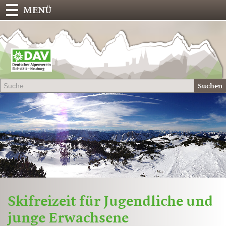
MENÜ
Deu
Alp
-
Sek
Suchen
Eich
Skifreizeit für Jugendliche und
junge Erwachsene