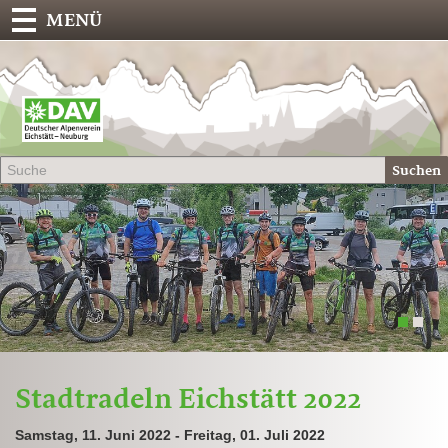
MENÜ
Deu
Alp
-
Sek
Suchen
Eich
1
2
Stadtradeln Eichstätt 2022
Samstag, 11. Juni 2022 - Freitag, 01. Juli 2022