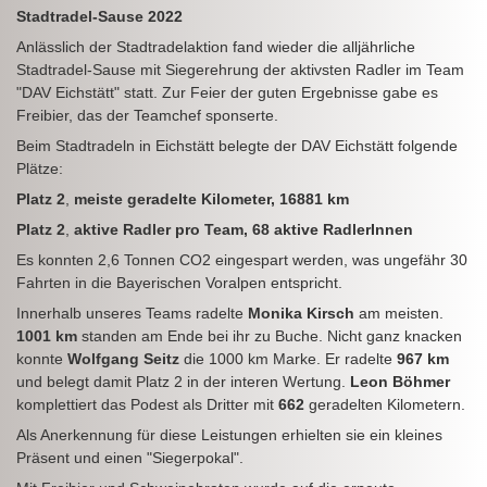
Stadtradel-Sause 2022
Anlässlich der Stadtradelaktion fand wieder die alljährliche
Stadtradel-Sause mit Siegerehrung der aktivsten Radler im Team
"DAV Eichstätt" statt. Zur Feier der guten Ergebnisse gabe es
Freibier, das der Teamchef sponserte.
Beim Stadtradeln in Eichstätt belegte der DAV Eichstätt folgende
Plätze:
Platz 2
,
meiste geradelte Kilometer, 16881 km
Platz 2
,
aktive Radler pro Team, 68 aktive RadlerInnen
Es konnten 2,6 Tonnen CO2 eingespart werden, was ungefähr 30
Fahrten in die Bayerischen Voralpen entspricht.
Innerhalb unseres Teams radelte
Monika Kirsch
am meisten.
1001 km
standen am Ende bei ihr zu Buche. Nicht ganz knacken
konnte
Wolfgang Seitz
die 1000 km Marke. Er radelte
967 km
und belegt damit Platz 2 in der interen Wertung.
Leon Böhmer
komplettiert das Podest als Dritter mit
662
geradelten Kilometern.
Als Anerkennung für diese Leistungen erhielten sie ein kleines
Präsent und einen "Siegerpokal".