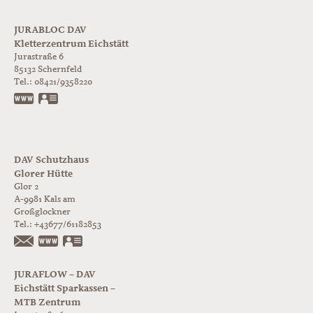
JURABLOC DAV
Kletterzentrum Eichstätt
Jurastraße 6
85132
Schernfeld
Tel.:
08421/9358220
www.jurabloc.de
vCard
DAV Schutzhaus
Glorer Hütte
Glor 2
A-9981
Kals am
Großglockner
Tel.:
+43677/61182853
https://www.glorer-huette.at/
vCard
JURAFLOW – DAV
Eichstätt Sparkassen –
MTB Zentrum