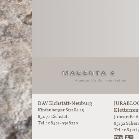
DAV Eichstätt-Neuburg
JURABLOC
Kletterzen
Kipfenberger Straße 25
85072 Eichstätt
Jurastraße 6
Tel.: 08421-9358220
85132
Scher
Tel.:
08421/
www.ju
vC