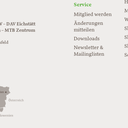
H
Service
M
Mitglied werden
W
Änderungen
– DAV Eichstätt
S
mitteilen
n – MTB Zentrum
S
Downloads
nfeld
S
Newsletter &
/www.juraflow.de
Mailinglisten
S