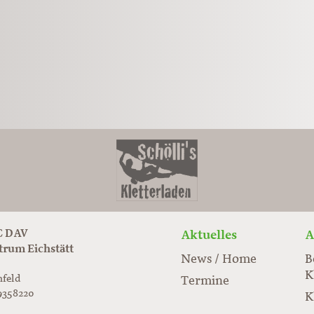
 DAV
Aktuelles
A
trum Eichstätt
News / Home
B
K
nfeld
Termine
9358220
K
rabloc.de
ard