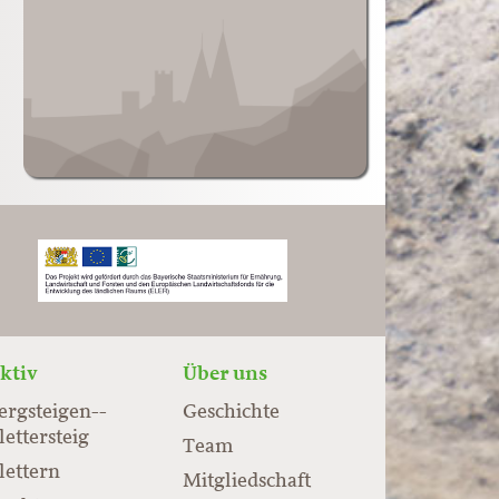
ktiv
Über uns
ergsteigen-­
Geschichte
lettersteig
Team
lettern
Mitgliedschaft