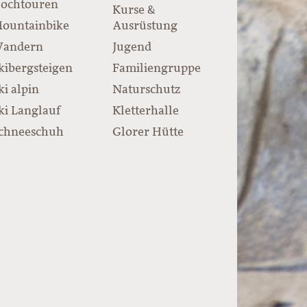
ochtouren
Kurse &
ountainbike
Ausrüstung
andern
Jugend
kibergsteigen
Familiengruppe
ki alpin
Naturschutz
ki Langlauf
Kletterhalle
chneeschuh
Glorer Hütte