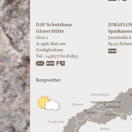
DAV Schutzhaus
JURAFLOW 
Glorer Hütte
Sparkasse
Glor 2
Jurastraße 6
A-9981
Kals am
85132
Scher
Großglockner
https:/
Tel.:
+43677/61182853
https://www.glorer-huette.at/
vCard
Bergwetter