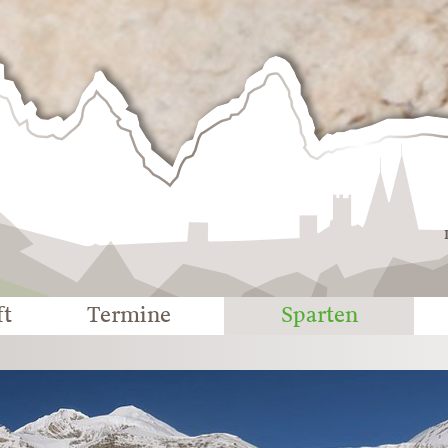
Deutscher
Alpenverein
-
Sektion
Eichstätt
ft
Termine
Sparten