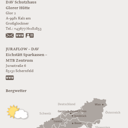
DAV Schutzhaus
Glorer Hütte
Glor 2
A-9981
Kals am
Großglockner
Tel.:
+43677/61182853
https://www.glorer-huette.at/
vCard
JURAFLOW – DAV
Eichstätt Sparkassen –
MTB Zentrum
Jurastraße 6
85132
Schernfeld
https://www.juraflow.de
Bergwetter