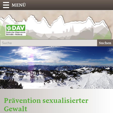
MENÜ
Deu
Alp
-
Sek
Suchen
Eich
Prävention sexualisierter
Gewalt