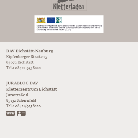
DAV Eichstätt-Neuburg
Kipfenberger Straße 25
85072 Eichstätt
Tel.: 08421-9358220
JURABLOC DAV
Kletterzentrum Eichstätt
Jurastraße 6
85132
Schernfeld
Tel.:
08421/9358220
www.jurabloc.de
vCard