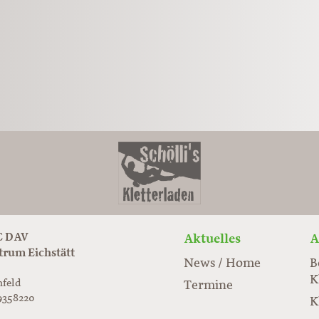
 DAV
Aktuelles
A
trum Eichstätt
News / Home
B
K
nfeld
Termine
9358220
K
rabloc.de
ard