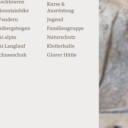
ochtouren
Kurse &
ountainbike
Ausrüstung
andern
Jugend
kibergsteigen
Familiengruppe
ki alpin
Naturschutz
ki Langlauf
Kletterhalle
chneeschuh
Glorer Hütte