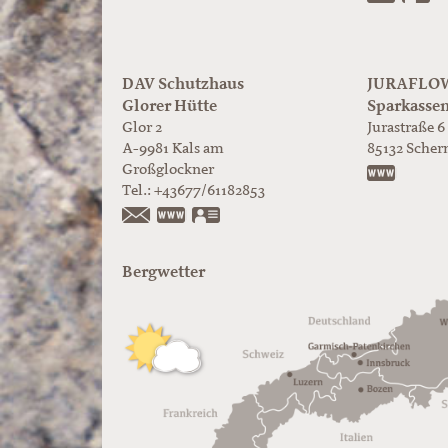
DAV Schutzhaus
JURAFLOW 
Glorer Hütte
Sparkasse
Glor 2
Jurastraße 6
A-9981
Kals am
85132
Scher
Großglockner
https:/
Tel.:
+43677/61182853
https://www.glorer-huette.at/
vCard
Bergwetter