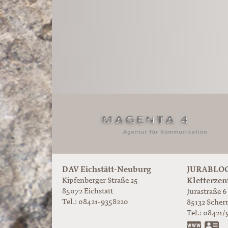
DAV Eichstätt-Neuburg
JURABLOC
Kletterzen
Kipfenberger Straße 25
85072 Eichstätt
Jurastraße 6
Tel.: 08421-9358220
85132
Scher
Tel.:
08421/
www.ju
vC