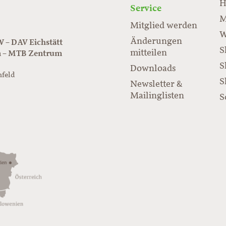
H
Service
M
Mitglied werden
W
Änderungen
– DAV Eichstätt
S
mitteilen
n – MTB Zentrum
S
Downloads
nfeld
S
Newsletter &
/www.juraflow.de
Mailinglisten
S