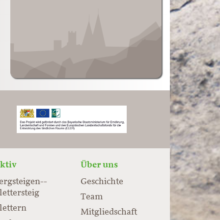
ktiv
Über uns
ergsteigen-­
Geschichte
lettersteig
Team
lettern
Mitgliedschaft