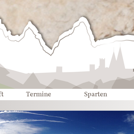
Deutscher
Alpenverein
-
Sektion
Eichstätt
ft
Termine
Sparten