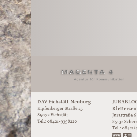
DAV Eichstätt-Neuburg
JURABLOC
Kletterzen
Kipfenberger Straße 25
85072 Eichstätt
Jurastraße 6
Tel.: 08421-9358220
85132
Scher
Tel.:
08421/
www.ju
vC