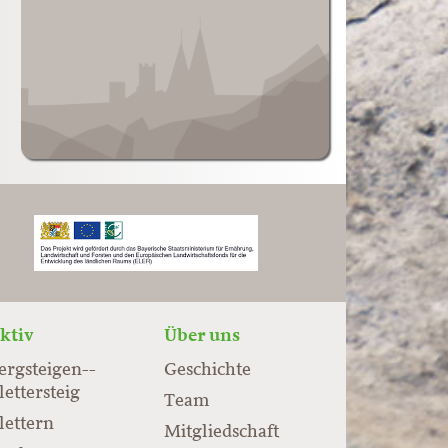
ktiv
Über uns
ergsteigen-­
Geschichte
lettersteig
Team
lettern
Mitgliedschaft