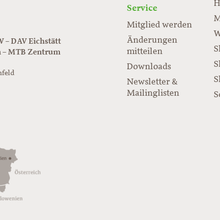
H
Service
M
Mitglied werden
W
Änderungen
– DAV Eichstätt
S
mitteilen
n – MTB Zentrum
S
Downloads
nfeld
S
Newsletter &
/www.juraflow.de
Mailinglisten
S