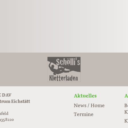
 DAV
Aktuelles
A
trum Eichstätt
News / Home
B
K
nfeld
Termine
9358220
K
rabloc.de
ard