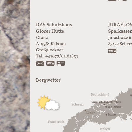
DAV Schutzhaus
JURAFLOW 
Glorer Hütte
Sparkasse
Glor 2
Jurastraße 6
A-9981
Kals am
85132
Scher
Großglockner
https:/
Tel.:
+43677/61182853
https://www.glorer-huette.at/
vCard
Bergwetter