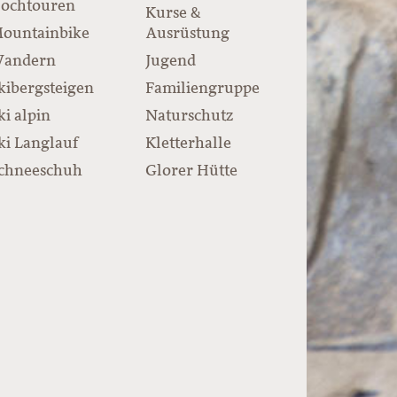
ochtouren
Kurse &
ountainbike
Ausrüstung
andern
Jugend
kibergsteigen
Familiengruppe
ki alpin
Naturschutz
ki Langlauf
Kletterhalle
chneeschuh
Glorer Hütte