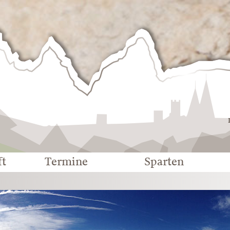
Deutscher
Alpenverein
-
Sektion
Eichstätt
ft
Termine
Sparten