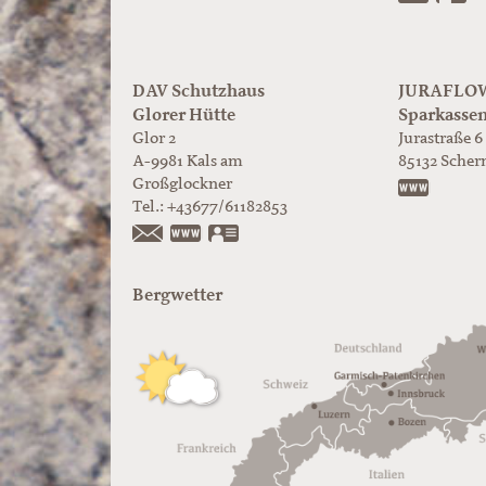
DAV Schutzhaus
JURAFLOW 
Glorer Hütte
Sparkasse
Glor 2
Jurastraße 6
A-9981
Kals am
85132
Scher
Großglockner
https:/
Tel.:
+43677/61182853
https://www.glorer-huette.at/
vCard
Bergwetter