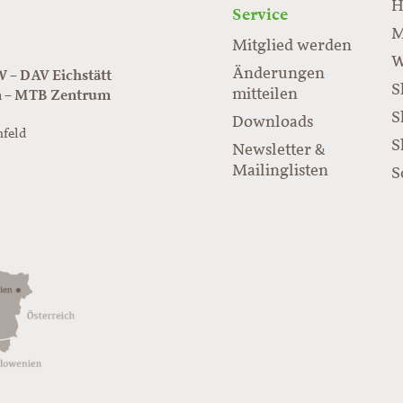
H
Service
M
Mitglied werden
W
Änderungen
– DAV Eichstätt
S
mitteilen
n – MTB Zentrum
S
Downloads
nfeld
S
Newsletter &
/www.juraflow.de
Mailinglisten
S