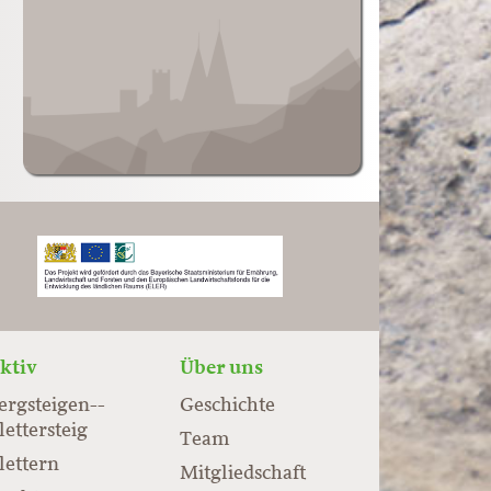
ktiv
Über uns
ergsteigen-­
Geschichte
lettersteig
Team
lettern
Mitgliedschaft