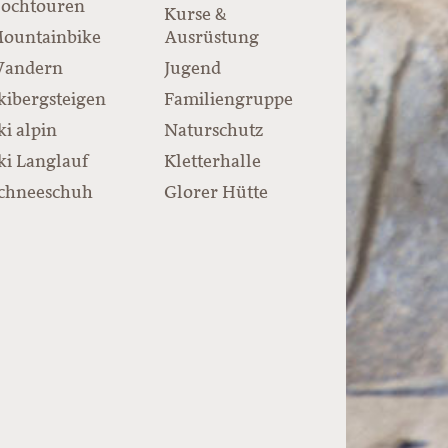
ochtouren
Kurse &
ountainbike
Ausrüstung
andern
Jugend
kibergsteigen
Familiengruppe
ki alpin
Naturschutz
ki Langlauf
Kletterhalle
chneeschuh
Glorer Hütte