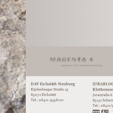
DAV Eichstätt-Neuburg
JURABLOC
Kletterzen
Kipfenberger Straße 25
85072 Eichstätt
Jurastraße 6
Tel.: 08421-9358220
85132
Scher
Tel.:
08421/
www.ju
vC