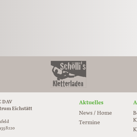
 DAV
Aktuelles
A
trum Eichstätt
News / Home
B
K
nfeld
Termine
9358220
K
rabloc.de
ard