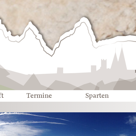
Deutscher
Alpenverein
-
Sektion
Eichstätt
ft
Termine
Sparten