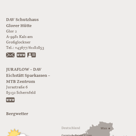
DAV Schutzhaus
Glorer Hütte
Glor 2
A-9981
Kals am
Großglockner
Tel.:
+43677/61182853
https://www.glorer-huette.at/
vCard
JURAFLOW – DAV
Eichstätt Sparkassen –
MTB Zentrum
Jurastraße 6
85132
Schernfeld
https://www.juraflow.de
Bergwetter