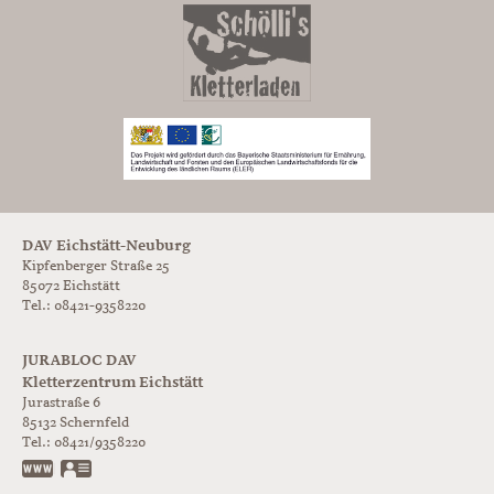
DAV Eichstätt-Neuburg
Kipfenberger Straße 25
85072 Eichstätt
Tel.: 08421-9358220
JURABLOC DAV
Kletterzentrum Eichstätt
Jurastraße 6
85132
Schernfeld
Tel.:
08421/9358220
www.jurabloc.de
vCard