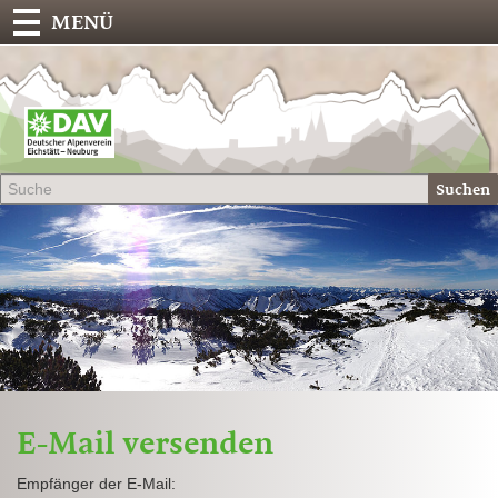
MENÜ
Deu
Alp
-
Sek
Suchen
Eich
E-Mail versenden
Empfänger der E-Mail: