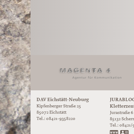
DAV Eichstätt-Neuburg
JURABLOC
Kletterzen
Kipfenberger Straße 25
85072 Eichstätt
Jurastraße 6
Tel.: 08421-9358220
85132
Scher
Tel.:
08421/
www.ju
vC