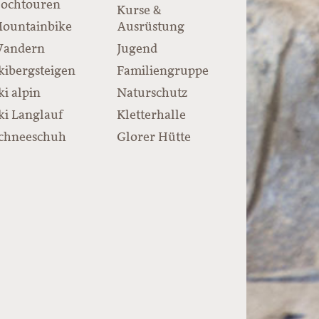
ochtouren
Kurse &
ountainbike
Ausrüstung
andern
Jugend
kibergsteigen
Familiengruppe
ki alpin
Naturschutz
ki Langlauf
Kletterhalle
chneeschuh
Glorer Hütte