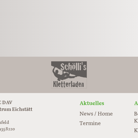
 DAV
Aktuelles
A
trum Eichstätt
News / Home
B
K
nfeld
Termine
9358220
K
rabloc.de
ard