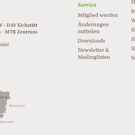
H
Service
M
Mitglied werden
W
Änderungen
– DAV Eichstätt
S
mitteilen
n – MTB Zentrum
S
Downloads
nfeld
S
Newsletter &
/www.juraflow.de
Mailinglisten
S