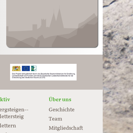
ktiv
Über uns
ergsteigen-­
Geschichte
lettersteig
Team
lettern
Mitgliedschaft