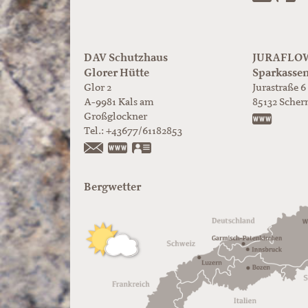
DAV Schutzhaus
JURAFLOW 
Glorer Hütte
Sparkasse
Glor 2
Jurastraße 6
A-9981
Kals am
85132
Scher
Großglockner
https:/
Tel.:
+43677/61182853
https://www.glorer-huette.at/
vCard
Bergwetter