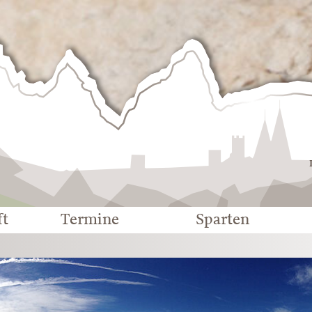
Deutscher
Alpenverein
-
Sektion
Eichstätt
ft
Termine
Sparten