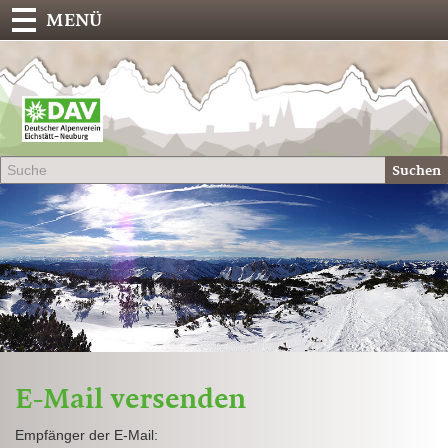
MENÜ
Deu
Alp
-
Sek
Suchen
Eich
E-Mail versenden
Empfänger der E-Mail: