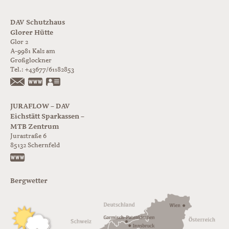
DAV Schutzhaus
Glorer Hütte
Glor 2
A-9981
Kals am
Großglockner
Tel.:
+43677/61182853
https://www.glorer-huette.at/
vCard
JURAFLOW – DAV
Eichstätt Sparkassen –
MTB Zentrum
Jurastraße 6
85132
Schernfeld
https://www.juraflow.de
Bergwetter