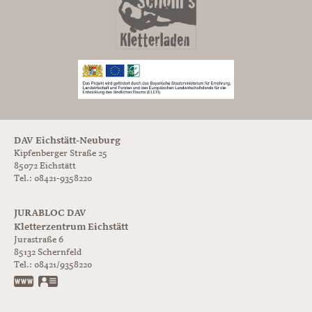
DAV Eichstätt-Neuburg
Kipfenberger Straße 25
85072 Eichstätt
Tel.: 08421-9358220
JURABLOC DAV
Kletterzentrum Eichstätt
Jurastraße 6
85132
Schernfeld
Tel.:
08421/9358220
www.jurabloc.de
vCard