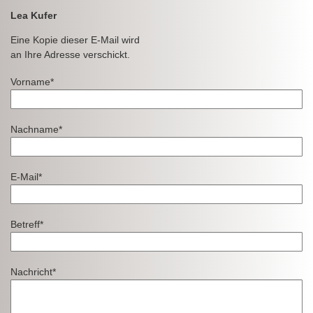
Lea Kufer
Eine Kopie dieser E-Mail wird
an Ihre Adresse verschickt.
Vorname*
Nachname*
E-Mail*
Betreff*
Nachricht*