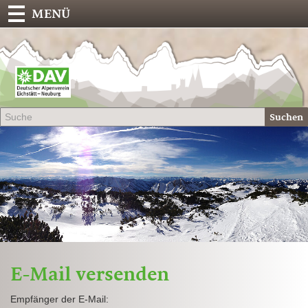
MENÜ
Deu
Alp
-
Sek
Suchen
Eich
E-Mail versenden
Empfänger der E-Mail: