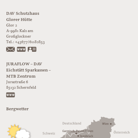
DAV Schutzhaus
Glorer Hütte
Glor 2
A-9981
Kals am
Großglockner
Tel.:
+43677/61182853
https://www.glorer-huette.at/
vCard
JURAFLOW – DAV
Eichstätt Sparkassen –
MTB Zentrum
Jurastraße 6
85132
Schernfeld
https://www.juraflow.de
Bergwetter