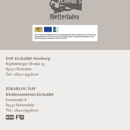
DAV Eichstätt-Neuburg
Kipfenberger Straße 25
85072 Eichstätt
Tel.: 08421-9358220
JURABLOC DAV
Kletterzentrum Eichstätt
Jurastraße 6
85132
Schernfeld
Tel.:
08421/9358220
www.jurabloc.de
vCard