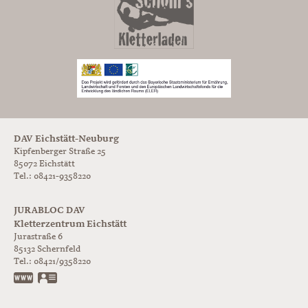
DAV Eichstätt-Neuburg
Kipfenberger Straße 25
85072 Eichstätt
Tel.: 08421-9358220
JURABLOC DAV
Kletterzentrum Eichstätt
Jurastraße 6
85132
Schernfeld
Tel.:
08421/9358220
www.jurabloc.de
vCard