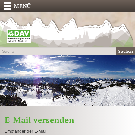
MENÜ
Deu
Alp
-
Sek
Suchen
Eich
E-Mail versenden
Empfänger der E-Mail: