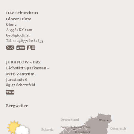
DAV Schutzhaus
Glorer Hütte
Glor 2
A-9981
Kals am
Großglockner
Tel.:
+43677/61182853
https://www.glorer-huette.at/
vCard
JURAFLOW – DAV
Eichstätt Sparkassen –
MTB Zentrum
Jurastraße 6
85132
Schernfeld
https://www.juraflow.de
Bergwetter