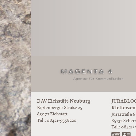
DAV Eichstätt-Neuburg
JURABLOC
Kletterzen
Kipfenberger Straße 25
85072 Eichstätt
Jurastraße 6
Tel.: 08421-9358220
85132
Scher
Tel.:
08421/
www.ju
vC