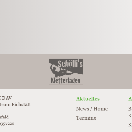
 DAV
Aktuelles
A
trum Eichstätt
News / Home
B
K
nfeld
Termine
9358220
K
rabloc.de
ard