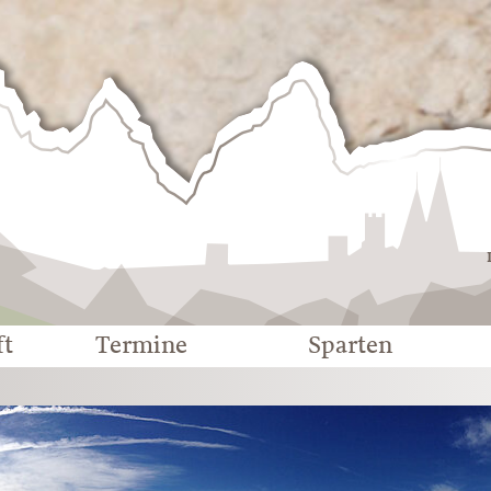
Deutscher
Alpenverein
-
Sektion
Eichstätt
ft
Termine
Sparten