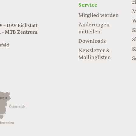
H
Service
M
Mitglied werden
W
Änderungen
– DAV Eichstätt
S
mitteilen
n – MTB Zentrum
S
Downloads
nfeld
S
Newsletter &
/www.juraflow.de
Mailinglisten
S