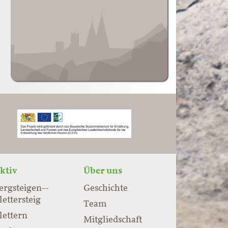
ktiv
Über uns
ergsteigen-­
Geschichte
lettersteig
Team
lettern
Mitgliedschaft