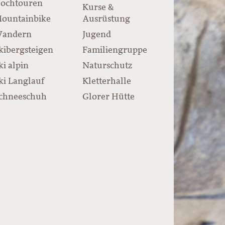
ochtouren
Kurse &
ountainbike
Ausrüstung
andern
Jugend
kibergsteigen
Familiengruppe
ki alpin
Naturschutz
ki Langlauf
Kletterhalle
chneeschuh
Glorer Hütte