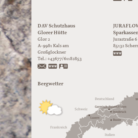
DAV Schutzhaus
JURAFLOW 
Glorer Hütte
Sparkasse
Glor 2
Jurastraße 6
A-9981
Kals am
85132
Scher
Großglockner
https:/
Tel.:
+43677/61182853
https://www.glorer-huette.at/
vCard
Bergwetter