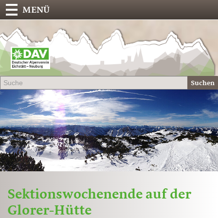
MENÜ
Deu
Alp
-
Sek
Suchen
Eich
Sektionswochenende auf der
Glorer-Hütte