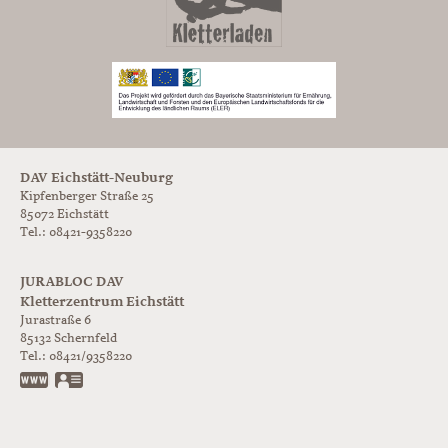
DAV Eichstätt-Neuburg
Kipfenberger Straße 25
85072 Eichstätt
Tel.: 08421-9358220
JURABLOC DAV
Kletterzentrum Eichstätt
Jurastraße 6
85132
Schernfeld
Tel.:
08421/9358220
www.jurabloc.de
vCard