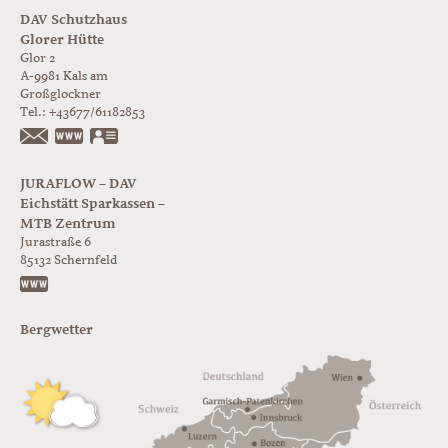
DAV Schutzhaus
Glorer Hütte
Glor 2
A-9981
Kals am
Großglockner
Tel.:
+43677/61182853
https://www.glorer-huette.at/
vCard
JURAFLOW – DAV
Eichstätt Sparkassen –
MTB Zentrum
Jurastraße 6
85132
Schernfeld
https://www.juraflow.de
Bergwetter