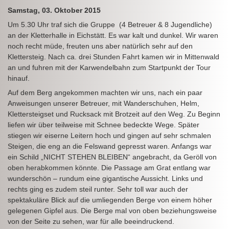
Samstag, 03. Oktober 2015
Um 5.30 Uhr traf sich die Gruppe (4 Betreuer & 8 Jugendliche)
an der Kletterhalle in Eichstätt. Es war kalt und dunkel. Wir waren
noch recht müde, freuten uns aber natürlich sehr auf den
Klettersteig. Nach ca. drei Stunden Fahrt kamen wir in Mittenwald
an und fuhren mit der Karwendelbahn zum Startpunkt der Tour
hinauf.
Auf dem Berg angekommen machten wir uns, nach ein paar
Anweisungen unserer Betreuer, mit Wanderschuhen, Helm,
Klettersteigset und Rucksack mit Brotzeit auf den Weg. Zu Beginn
liefen wir über teilweise mit Schnee bedeckte Wege. Später
stiegen wir eiserne Leitern hoch und gingen auf sehr schmalen
Steigen, die eng an die Felswand gepresst waren. Anfangs war
ein Schild „NICHT STEHEN BLEIBEN“ angebracht, da Geröll von
oben herabkommen könnte. Die Passage am Grat entlang war
wunderschön – rundum eine gigantische Aussicht. Links und
rechts ging es zudem steil runter. Sehr toll war auch der
spektakuläre Blick auf die umliegenden Berge von einem höher
gelegenen Gipfel aus. Die Berge mal von oben beziehungsweise
von der Seite zu sehen, war für alle beeindruckend.