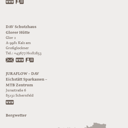
www.jurabloc.de
vCard
DAV Schutzhaus
Glorer Hütte
Glor 2
A-9981
Kals am
Großglockner
Tel.:
+43677/61182853
https://www.glorer-huette.at/
vCard
JURAFLOW – DAV
Eichstätt Sparkassen –
MTB Zentrum
Jurastraße 6
85132
Schernfeld
https://www.juraflow.de
Bergwetter