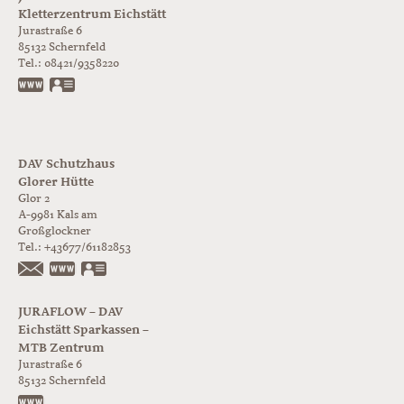
Kletterzentrum Eichstätt
Jurastraße 6
85132
Schernfeld
Tel.:
08421/9358220
www.jurabloc.de
vCard
DAV Schutzhaus
Glorer Hütte
Glor 2
A-9981
Kals am
Großglockner
Tel.:
+43677/61182853
https://www.glorer-huette.at/
vCard
JURAFLOW – DAV
Eichstätt Sparkassen –
MTB Zentrum
Jurastraße 6
85132
Schernfeld
https://www.juraflow.de