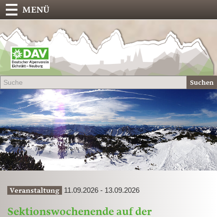
MENÜ
Deu
Alp
-
Sek
Suchen
Eich
11.09.2026 - 13.09.2026
Veranstaltung
Sektionswochenende auf der