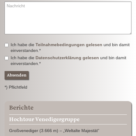
Ich habe die
Teilnahmebedingungen gelesen
und bin damit
einverstanden.*
Ich habe die
Datenschutzerklärung gelesen
und bin damit
einverstanden.*
Absenden
*) Pflichtfeld
Berichte
Hochtour Venedigergruppe
Großvenediger (3.666 m) – „Weltalte Majestät“