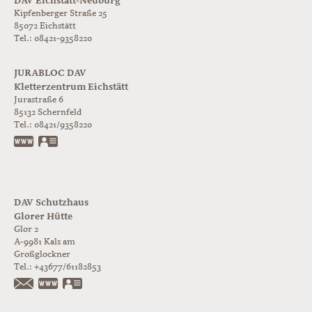
DAV Eichstätt-Neuburg
Kipfenberger Straße 25
85072 Eichstätt
Tel.: 08421-9358220
JURABLOC DAV
Kletterzentrum Eichstätt
Jurastraße 6
85132
Schernfeld
Tel.:
08421/9358220
www.jurabloc.de
vCard
DAV Schutzhaus
Glorer Hütte
Glor 2
A-9981
Kals am
Großglockner
Tel.:
+43677/61182853
https://www.glorer-huette.at/
vCard