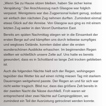
„Wenn Sie zu Hause sitzen bleiben, haben Sie sicher keine
Verspätung.“ Der Anschlusszug nach Glasgow war folglich
verpasst. Wenigstens war das Zugpersonal kulant genug, sodass
wir einfach den nächsten Zug nehmen durften. Zumindest einmal
etwas Glück auf der Anreise. Von Glasgow aus ging es mit einem
letzten Zug weiter in den Vorort Dumbarton East.
Bereits am späten Nachmittag stiegen wir in die Einsamkeit der
ersten Berge auf und kämpften uns durch teilweise sumpfiges
und wegloses Gelände, konnten dabei aber die ersten
wunderschönen Ausblicke erhaschen. Im beginnenden Regen
stellten wir schließlich unsere Zelte auf. Uns hatte es bereits
gewundert, dass es in Schottland so lange Zeit trocken geblieben
ist.
Auch die folgenden Nächte hielt sich der Regen, wohingegen
tagsüber das Wetter bis auf einen richtig miesen Tag mit starkem
Dauerregen weitgehend passte. Der Regen an und für sich war
nicht weiter tragisch. Blöd nur, dass das größere Zelt bereits in
der zweiten Nacht die Nässe durchließ. Froh waren wir
entsprechend über zwei Nächte auf Campingplätzen, wo
zumindest ein Teil der Ausrüstung getrocknet werden konnte.