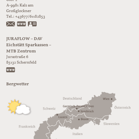
A-9981
Kals am
Großglockner
Tel.:
+43677/61182853
https://www.glorer-huette.at/
vCard
JURAFLOW – DAV
Eichstätt Sparkassen –
MTB Zentrum
Jurastraße 6
85132
Schernfeld
https://www.juraflow.de
Bergwetter