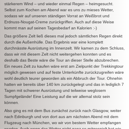
stärkerem Wind – und wieder einmal Regen – heimgesucht.
Selbst zum Kochen am Abend war es uns zu mieses Wetter,
sodass wir auf unseren ständigen Vorrat an Weißbrot und
Erdnuss-Nougat-Creme zurückgriffen. Auch auf diese Weise
kommt man auf seinen Tagesbedarf an Kalorien :-)
Das größere Zelt ließ dieses mal jedoch sämtlichen Regen direkt
durch die Außenhülle. Das Ergebnis war eine komplett
durchnässte Ausrüstung im Innenzelt. Wir kamen zu dem Schluss,
dass wir mit diesem Zelt nicht weitergehen konnten und es
deshalb das Beste wäre die Tour an dieser Stelle abzubrechen.
Ein neues Zelt zu kaufen wäre erst am Zielpunkt der Trekkingtour
möglich gewesen und auf feste Unterkünfte zurückzugreifen wäre
wohl deutlich teurer geworden als ein Abbruch der Tour. Ohnehin
hatten wir bereits über 140 km zurückgelegt und das in lediglich 7
Tagen mit schwerer Ausrüstung und teilweise weglosem
Sumpfgelände! Eine Leistung auf die wir allemal stolz sein
können.
Also ging es mit dem Bus zunächst zurück nach Glasgow, weiter
nach Edinburgh und von dort aus am nächsten Abend mit dem
Flugzeug nach München, wo wir von bestem Wetter empfangen
wurden. Auch wenn das Wetter nicht ganz so mitgespielt hat wie