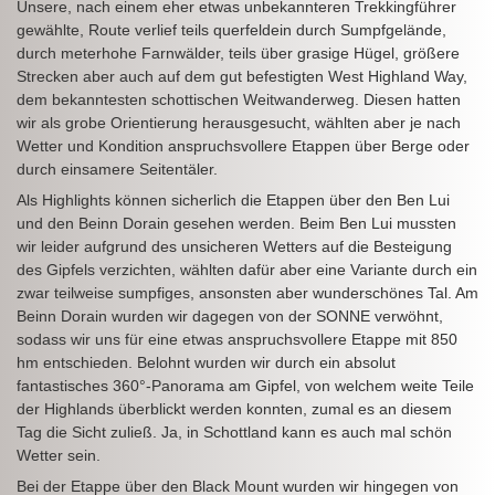
Unsere, nach einem eher etwas unbekannteren Trekkingführer
gewählte, Route verlief teils querfeldein durch Sumpfgelände,
durch meterhohe Farnwälder, teils über grasige Hügel, größere
Strecken aber auch auf dem gut befestigten West Highland Way,
dem bekanntesten schottischen Weitwanderweg. Diesen hatten
wir als grobe Orientierung herausgesucht, wählten aber je nach
Wetter und Kondition anspruchsvollere Etappen über Berge oder
durch einsamere Seitentäler.
Als Highlights können sicherlich die Etappen über den Ben Lui
und den Beinn Dorain gesehen werden. Beim Ben Lui mussten
wir leider aufgrund des unsicheren Wetters auf die Besteigung
des Gipfels verzichten, wählten dafür aber eine Variante durch ein
zwar teilweise sumpfiges, ansonsten aber wunderschönes Tal. Am
Beinn Dorain wurden wir dagegen von der SONNE verwöhnt,
sodass wir uns für eine etwas anspruchsvollere Etappe mit 850
hm entschieden. Belohnt wurden wir durch ein absolut
fantastisches 360°-Panorama am Gipfel, von welchem weite Teile
der Highlands überblickt werden konnten, zumal es an diesem
Tag die Sicht zuließ. Ja, in Schottland kann es auch mal schön
Wetter sein.
Bei der Etappe über den Black Mount wurden wir hingegen von