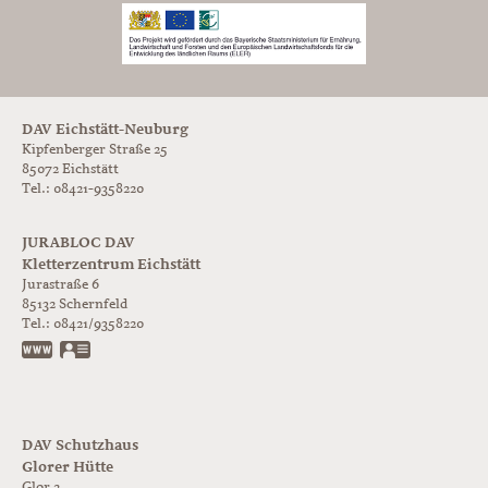
DAV Eichstätt-Neuburg
Kipfenberger Straße 25
85072 Eichstätt
Tel.: 08421-9358220
JURABLOC DAV
Kletterzentrum Eichstätt
Jurastraße 6
85132
Schernfeld
Tel.:
08421/9358220
www.jurabloc.de
vCard
DAV Schutzhaus
Glorer Hütte
Glor 2