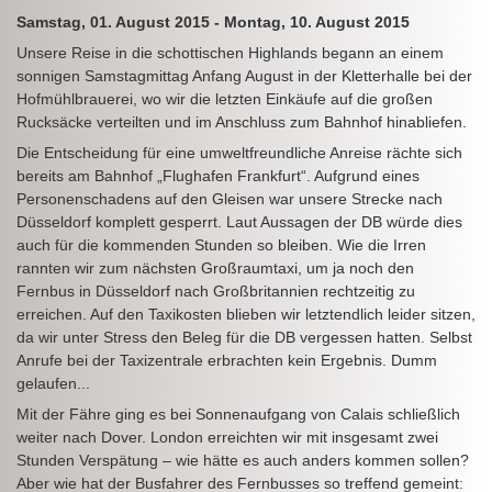
Samstag, 01. August 2015 - Montag, 10. August 2015
Unsere Reise in die schottischen Highlands begann an einem
sonnigen Samstagmittag Anfang August in der Kletterhalle bei der
Hofmühlbrauerei, wo wir die letzten Einkäufe auf die großen
Rucksäcke verteilten und im Anschluss zum Bahnhof hinabliefen.
Die Entscheidung für eine umweltfreundliche Anreise rächte sich
bereits am Bahnhof „Flughafen Frankfurt“. Aufgrund eines
Personenschadens auf den Gleisen war unsere Strecke nach
Düsseldorf komplett gesperrt. Laut Aussagen der DB würde dies
auch für die kommenden Stunden so bleiben. Wie die Irren
rannten wir zum nächsten Großraumtaxi, um ja noch den
Fernbus in Düsseldorf nach Großbritannien rechtzeitig zu
erreichen. Auf den Taxikosten blieben wir letztendlich leider sitzen,
da wir unter Stress den Beleg für die DB vergessen hatten. Selbst
Anrufe bei der Taxizentrale erbrachten kein Ergebnis. Dumm
gelaufen...
Mit der Fähre ging es bei Sonnenaufgang von Calais schließlich
weiter nach Dover. London erreichten wir mit insgesamt zwei
Stunden Verspätung – wie hätte es auch anders kommen sollen?
Aber wie hat der Busfahrer des Fernbusses so treffend gemeint: