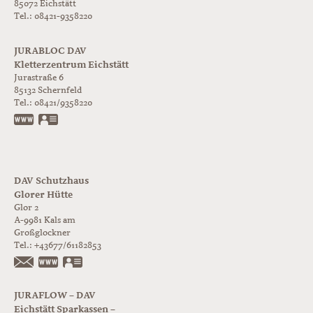
85072 Eichstätt
Tel.: 08421-9358220
JURABLOC DAV
Kletterzentrum Eichstätt
Jurastraße 6
85132
Schernfeld
Tel.:
08421/9358220
www.jurabloc.de
vCard
DAV Schutzhaus
Glorer Hütte
Glor 2
A-9981
Kals am
Großglockner
Tel.:
+43677/61182853
https://www.glorer-huette.at/
vCard
JURAFLOW – DAV
Eichstätt Sparkassen –