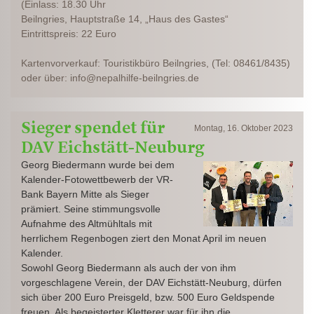
(Einlass: 18.30 Uhr
Beilngries, Hauptstraße 14, „Haus des Gastes“
Eintrittspreis: 22 Euro
Kartenvorverkauf: Touristikbüro Beilngries, (Tel: 08461/8435)
oder über: info@nepalhilfe-beilngries.de
Sieger spendet für
Montag, 16. Oktober 2023
DAV Eichstätt-Neuburg
Georg Biedermann wurde bei dem
Kalender-Fotowettbewerb der VR-
Bank Bayern Mitte als Sieger
prämiert. Seine stimmungsvolle
Aufnahme des Altmühltals mit
herrlichem Regenbogen ziert den Monat April im neuen
Kalender.
Sowohl Georg Biedermann als auch der von ihm
vorgeschlagene Verein, der DAV Eichstätt-Neuburg, dürfen
sich über 200 Euro Preisgeld, bzw. 500 Euro Geldspende
freuen. Als begeisterter Kletterer war für ihn die